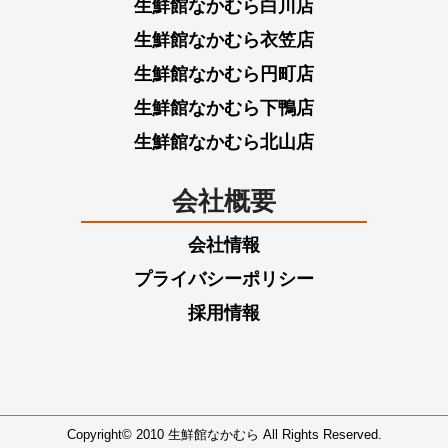
生鮮館なかむら白川店
生鮮館なかむら衣笠店
生鮮館なかむら円町店
生鮮館なかむら下鴨店
生鮮館なかむら北山店
会社概要
会社情報
プライバシーポリシー
採用情報
Copyright© 2010 生鮮館なかむら All Rights Reserved.