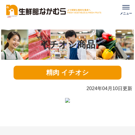
イチオシ商品
精肉 イチオシ
2024年04月10日更新