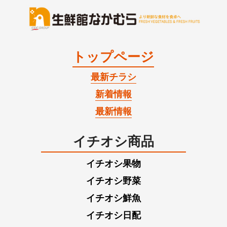
トップページ
最新チラシ
新着情報
最新情報
イチオシ商品
イチオシ果物
イチオシ野菜
イチオシ鮮魚
イチオシ日配