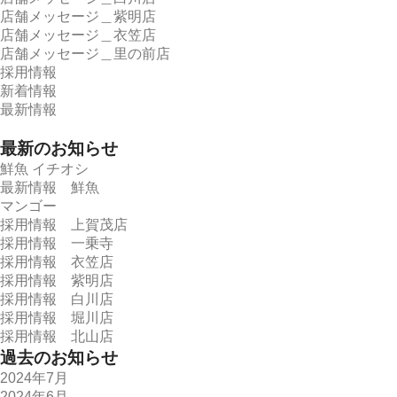
店舗メッセージ＿紫明店
店舗メッセージ＿衣笠店
店舗メッセージ＿里の前店
採用情報
新着情報
最新情報
最新のお知らせ
鮮魚 イチオシ
最新情報 鮮魚
マンゴー
採用情報 上賀茂店
採用情報 一乗寺
採用情報 衣笠店
採用情報 紫明店
採用情報 白川店
採用情報 堀川店
採用情報 北山店
過去のお知らせ
2024年7月
2024年6月