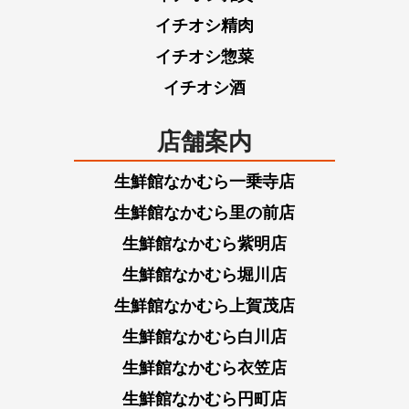
イチオシ精肉
イチオシ惣菜
イチオシ酒
店舗案内
生鮮館なかむら一乗寺店
生鮮館なかむら里の前店
生鮮館なかむら紫明店
生鮮館なかむら堀川店
生鮮館なかむら上賀茂店
生鮮館なかむら白川店
生鮮館なかむら衣笠店
生鮮館なかむら円町店