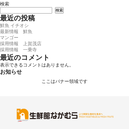
検索
検索
最近の投稿
鮮魚 イチオシ
最新情報 鮮魚
マンゴー
採用情報 上賀茂店
採用情報 一乗寺
最近のコメント
表示できるコメントはありません。
お知らせ
ここはバナー領域です