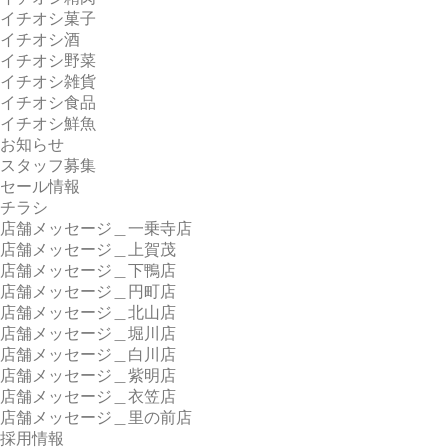
イチオシ菓子
イチオシ酒
イチオシ野菜
イチオシ雑貨
イチオシ食品
イチオシ鮮魚
お知らせ
スタッフ募集
セール情報
チラシ
店舗メッセージ＿一乗寺店
店舗メッセージ＿上賀茂
店舗メッセージ＿下鴨店
店舗メッセージ＿円町店
店舗メッセージ＿北山店
店舗メッセージ＿堀川店
店舗メッセージ＿白川店
店舗メッセージ＿紫明店
店舗メッセージ＿衣笠店
店舗メッセージ＿里の前店
採用情報