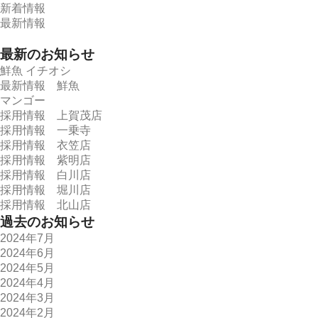
新着情報
最新情報
最新のお知らせ
鮮魚 イチオシ
最新情報 鮮魚
マンゴー
採用情報 上賀茂店
採用情報 一乗寺
採用情報 衣笠店
採用情報 紫明店
採用情報 白川店
採用情報 堀川店
採用情報 北山店
過去のお知らせ
2024年7月
2024年6月
2024年5月
2024年4月
2024年3月
2024年2月