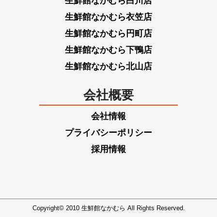
生鮮館なかむら白川店
生鮮館なかむら衣笠店
生鮮館なかむら円町店
生鮮館なかむら下鴨店
生鮮館なかむら北山店
会社概要
会社情報
プライバシーポリシー
採用情報
Copyright© 2010 生鮮館なかむら All Rights Reserved.