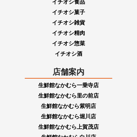
イチオシ食品
イチオシ菓子
イチオシ雑貨
イチオシ精肉
イチオシ惣菜
イチオシ酒
店舗案内
生鮮館なかむら一乗寺店
生鮮館なかむら里の前店
生鮮館なかむら紫明店
生鮮館なかむら堀川店
生鮮館なかむら上賀茂店